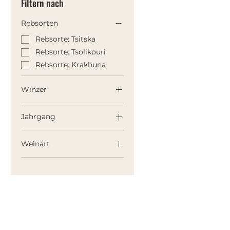
Filtern nach
Rebsorten
Rebsorte: Tsitska
Rebsorte: Tsolikouri
Rebsorte: Krakhuna
Winzer
Winzerin: Nino
Gvantseladze
Jahrgang
(Mamastan)
2024
Weinart
Pet Nat / Schaumwein