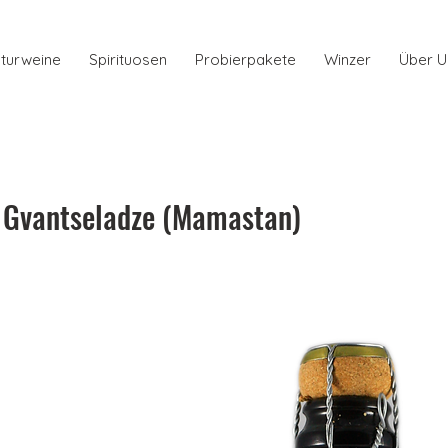
turweine
Spirituosen
Probierpakete
Winzer
Über U
o Gvantseladze (Mamastan)