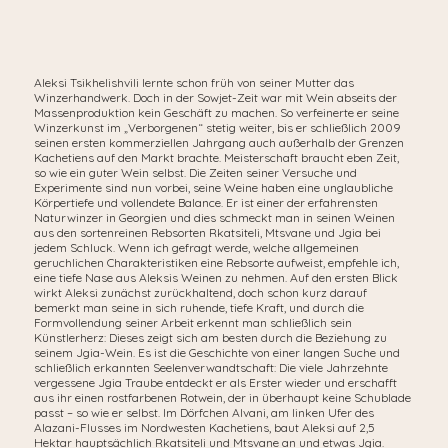
Aleksi Tsikhelishvili lernte schon früh von seiner Mutter das
Winzerhandwerk. Doch in der Sowjet-Zeit war mit Wein abseits der
Massenproduktion kein Geschäft zu machen. So verfeinerte er seine
Winzerkunst im „Verborgenen“ stetig weiter, bis er schließlich 2009
seinen ersten kommerziellen Jahrgang auch außerhalb der Grenzen
Kachetiens auf den Markt brachte. Meisterschaft braucht eben Zeit,
so wie ein guter Wein selbst. Die Zeiten seiner Versuche und
Experimente sind nun vorbei, seine Weine haben eine unglaubliche
Körpertiefe und vollendete Balance. Er ist einer der erfahrensten
Naturwinzer in Georgien und dies schmeckt man in seinen Weinen
aus den sortenreinen Rebsorten Rkatsiteli, Mtsvane und Jgia bei
jedem Schluck. Wenn ich gefragt werde, welche allgemeinen
geruchlichen Charakteristiken eine Rebsorte aufweist, empfehle ich,
eine tiefe Nase aus Aleksis Weinen zu nehmen. Auf den ersten Blick
wirkt Aleksi zunächst zurückhaltend, doch schon kurz darauf
bemerkt man seine in sich ruhende, tiefe Kraft, und durch die
Formvollendung seiner Arbeit erkennt man schließlich sein
Künstlerherz: Dieses zeigt sich am besten durch die Beziehung zu
seinem Jgia-Wein. Es ist die Geschichte von einer langen Suche und
schließlich erkannten Seelenverwandtschaft: Die viele Jahrzehnte
vergessene Jgia Traube entdeckt er als Erster wieder und erschafft
aus ihr einen rostfarbenen Rotwein, der in überhaupt keine Schublade
passt – so wie er selbst. Im Dörfchen Alvani, am linken Ufer des
Alazani-Flusses im Nordwesten Kachetiens, baut Aleksi auf 2,5
Hektar hauptsächlich Rkatsiteli und Mtsvane an und etwas Jgia.