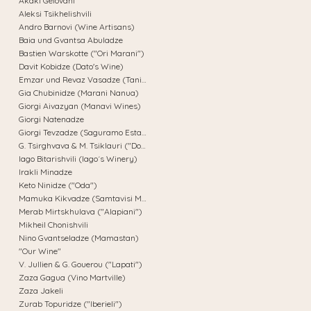
Akaki Gelovani
Aleksi Tsikhelishvili
Andro Barnovi (Wine Artisans)
Baia und Gvantsa Abuladze
Bastien Warskotte ("Ori Marani")
Davit Kobidze (Dato's Wine)
Emzar und Revaz Vasadze (Tanini Wines)
Gia Chubinidze (Marani Nanua)
Giorgi Aivazyan (Manavi Wines)
Giorgi Natenadze
Giorgi Tevzadze (Saguramo Estate)
G. Tsirghvava & M. Tsiklauri ("DoReMi")
Iago Bitarishvili (Iago´s Winery)
Irakli Minadze
Keto Ninidze ("Oda")
Mamuka Kikvadze (Samtavisi Marani)
Merab Mirtskhulava ("Alapiani")
Mikheil Chonishvili
Nino Gvantseladze (Mamastan)
"Our Wine"
V. Jullien & G. Gouerou ("Lapati")
Zaza Gagua (Vino Martville)
Zaza Jakeli
Zurab Topuridze ("Iberieli")