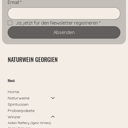
Email
*
i
t
e
r
Ja, jetzt für den Newsletter registrieren
*
Absenden
NATURWEIN GEORGIEN
Menü
Home
Naturweine
Spirituosen
Probierpakete
Winzer
Aidan Raftery (Igavi Wines)