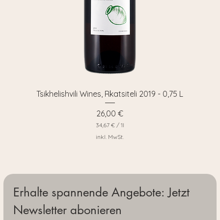
Tsikhelishvili Wines, Rkatsiteli 2019 - 0,75 L
Preis
26,00 €
34,67 €
/
1l
3
inkl. MwSt.
4
,
6
7
€
p
Erhalte spannende Angebote: Jetzt 
r
o
Newsletter abonieren
1
L