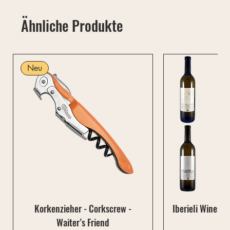
Ähnliche Produkte
Neu
Korkenzieher - Corkscrew -
Iberieli Wines P
Waiter’s Friend
0,