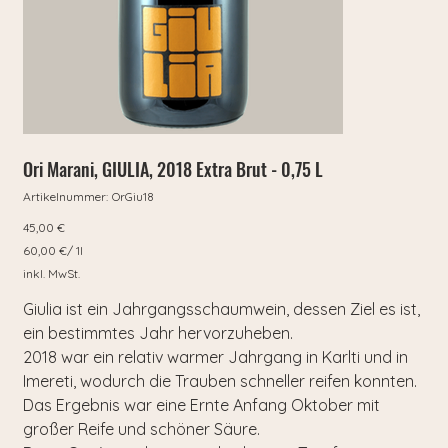
Ori Marani, GIULIA, 2018 Extra Brut - 0,75 L
Artikelnummer:
Artikelnummer:
OrGiu18
OrGiu18
Preis
45,00 €
60,00 €
60,00 €/ 1l
pro
1
inkl. MwSt.
Liter
Giulia ist ein Jahrgangsschaumwein, dessen Ziel es ist,
ein bestimmtes Jahr hervorzuheben.
2018 war ein relativ warmer Jahrgang in Karlti und in
Imereti, wodurch die Trauben schneller reifen konnten.
Das Ergebnis war eine Ernte Anfang Oktober mit
großer Reife und schöner Säure.