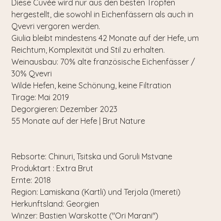
Diese Cuvée wird nur aus den besten Tropfen
hergestellt, die sowohl in Eichenfässern als auch in
Qvevri vergoren werden.
Giulia bleibt mindestens 42 Monate auf der Hefe, um
Reichtum, Komplexität und Stil zu erhalten.
Weinausbau: 70% alte französische Eichenfässer /
30% Qvevri
Wilde Hefen, keine Schönung, keine Filtration
Tirage: Mai 2019
Degorgieren: Dezember 2023
55 Monate auf der Hefe | Brut Nature
Rebsorte:
Chinuri, Tsitska und Goruli Mstvane
Produktart :
Extra Brut
Ernte:
2018
Region:
Lamiskana (Kartli) und Terjola (Imereti)
Herkunftsland:
Georgien
Winzer:
Bastien Warskotte ("Ori Marani")