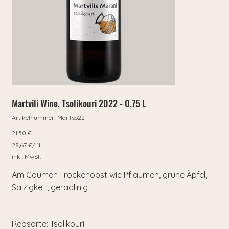
Martvili Wine, Tsolikouri 2022 - 0,75 L
Artikelnummer:
Artikelnummer:
MarTso22
MarTso22
Preis
21,50 €
28,67 €
28,67 €/ 1l
pro
1
inkl. MwSt.
Liter
Am Gaumen Trockenobst wie Pflaumen, grüne Äpfel,
Salzigkeit, geradlinig
Rebsorte:
Tsolikouri