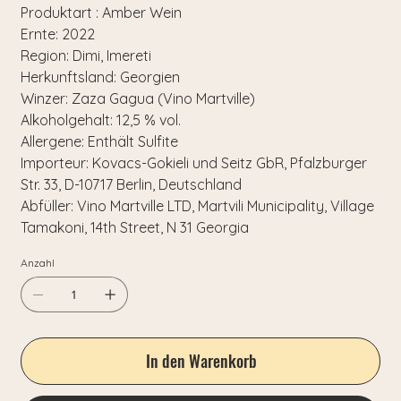
Produktart :
Amber Wein
Ernte:
2022
Region:
Dimi, Imereti
Herkunftsland:
Georgien
Winzer:
Zaza Gagua (Vino Martville)
Alkoholgehalt:
12,5 % vol.
Allergene:
Enthält Sulfite
Importeur:
Kovacs-Gokieli und Seitz GbR, Pfalzburger
Str. 33, D-10717 Berlin, Deutschland
Abfüller:
Vino Martville LTD, Martvili Municipality, Village
Tamakoni, 14th Street, N 31 Georgia
Anzahl
In den Warenkorb