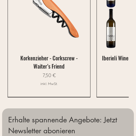
Korkenzieher - Corkscrew -
Iberieli Wines P
Waiter’s Friend
0,
Preis
Pre
7,50 €
119
26,4
inkl. MwSt.
inkl
Neu
Neu
Neu
Neu
Erhalte spannende Angebote: Jetzt 
Newsletter abonieren